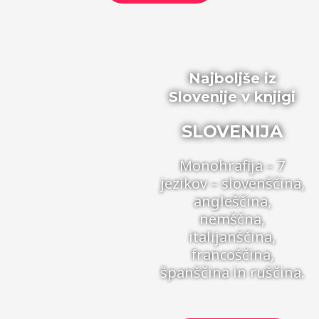
Najboljše iz
Slovenije v knjigi
SLOVENIJA
Monohrafija – 7
jezikov – slovenščina,
angleščina,
nemščna,
italijanščina,
francoščina,
španščina in ruščina.