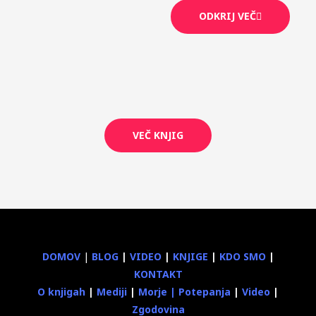
ODKRIJ VEČ
VEČ KNJIG
DOMOV
|
BLOG
|
VIDEO
|
KNJIGE
|
KDO SMO
|
KONTAKT
O knjigah
|
Mediji
|
Morje
|
Potepanja
|
Video
|
Zgodovina