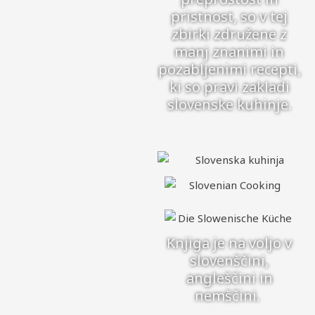
pristnost, so v tej
zbirki združene z
manj znanimi in
pozabljenimi recepti,
ki so pravi zakladi
slovenske kuhinje.
Knjiga je na voljo v
slovenščini,
angleščini in
nemščini.