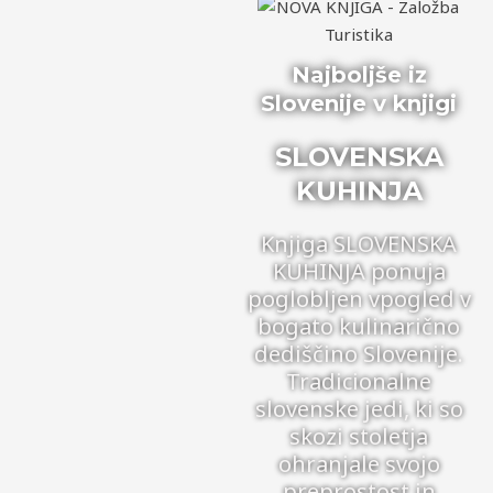
Najboljše iz
Slovenije v knjigi
SLOVENSKA
KUHINJA
Knjiga SLOVENSKA
KUHINJA ponuja
poglobljen vpogled v
bogato kulinarično
dediščino Slovenije.
Tradicionalne
slovenske jedi, ki so
skozi stoletja
ohranjale svojo
preprostost in